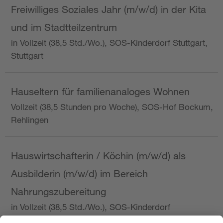
Freiwilliges Soziales Jahr (m/w/d) in der Kita
und im Stadtteilzentrum
in Vollzeit (38,5 Std./Wo.), SOS-Kinderdorf Stuttgart,
Stuttgart
Hauseltern für familienanaloges Wohnen
Vollzeit (38,5 Stunden pro Woche), SOS-Hof Bockum,
Rehlingen
Hauswirtschafterin / Köchin (m/w/d) als
Ausbilderin (m/w/d) im Bereich
Nahrungszubereitung
in Vollzeit (38,5 Std./Wo.), SOS-Kinderdorf
Saarbrücken, Saarbrücken