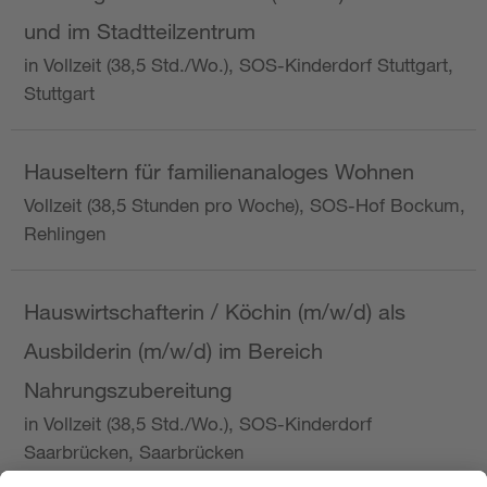
und im Stadtteilzentrum
in Vollzeit (38,5 Std./Wo.), SOS-Kinderdorf Stuttgart,
Stuttgart
Hauseltern für familienanaloges Wohnen
Vollzeit (38,5 Stunden pro Woche), SOS-Hof Bockum,
Rehlingen
Hauswirtschafterin / Köchin (m/w/d) als
Ausbilderin (m/w/d) im Bereich
Nahrungszubereitung
in Vollzeit (38,5 Std./Wo.), SOS-Kinderdorf
Saarbrücken, Saarbrücken