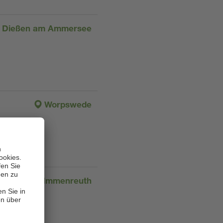
Dießen am Ammersee
Worpswede
Immenreuth