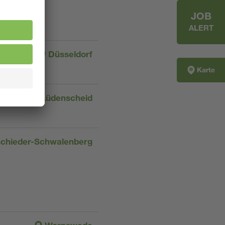
JOB
ALERT
Düsseldorf
Karte
Lüdenscheid
chieder-Schwalenberg