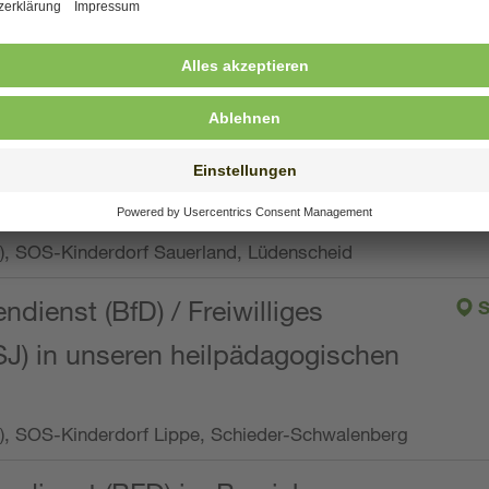
ng, Vollzeit oder Teilzeit (min. 34 bis max. 38,5
orf Oberpfalz, Immenreuth
endienst
pro Woche), SOS-Kinderdorf Düsseldorf
endienst
Wo.), SOS-Kinderdorf Sauerland, Lüdenscheid
ndienst (BfD) / Freiwilliges
S
SJ) in unseren heilpädagogischen
Wo.), SOS-Kinderdorf Lippe, Schieder-Schwalenberg