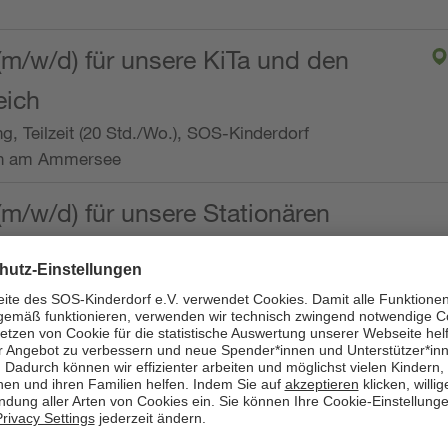
(m/w/d) für unsere KiTa und den
eich
ng, Teilzeit (20 Std./Wo.), SOS-Kinderdorf
en am Ammersee
(m/w/d) für unsere Stationären
ng, Vollzeit oder Teilzeit (mind. 30 - max. 38,5
dorf Worpswede,
it der Qualifikation als
 (m/w/d) und die Ambulanten