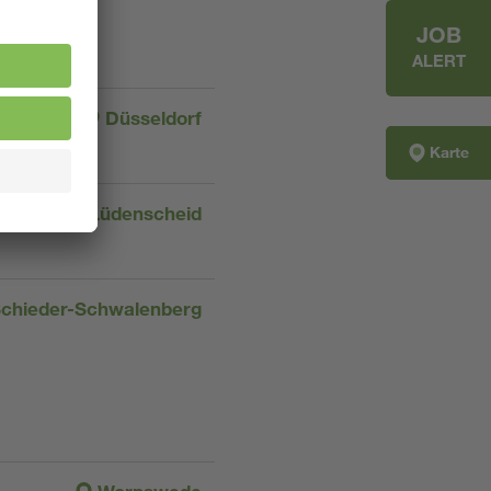
JOB
ALERT
Düsseldorf
Karte
Lüdenscheid
chieder-Schwalenberg