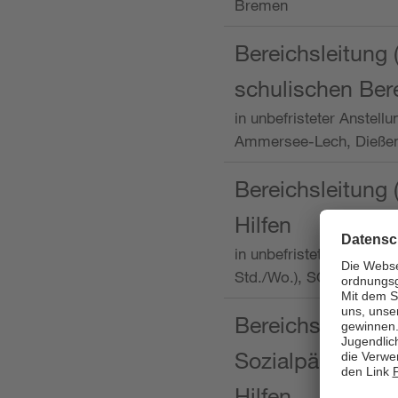
Bremen
Bereichsleitung 
schulischen Ber
in unbefristeter Anstellu
Ammersee-Lech, Dieß
Bereichsleitung 
Hilfen
in unbefristeter Anstellu
Std./Wo.), SOS-Kinder
Bereichsleitung m
Sozialpädagogin
Hilfen