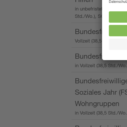
in unbefristeter Anstellu
Std./Wo.), SOS-Kinderd
Bundesfreiwillig
Vollzeit (38,5 Stunden 
Bundesfreiwillig
in Vollzeit (38,5 Std./
Bundesfreiwillige
Soziales Jahr (F
Wohngruppen
in Vollzeit (38,5 Std./