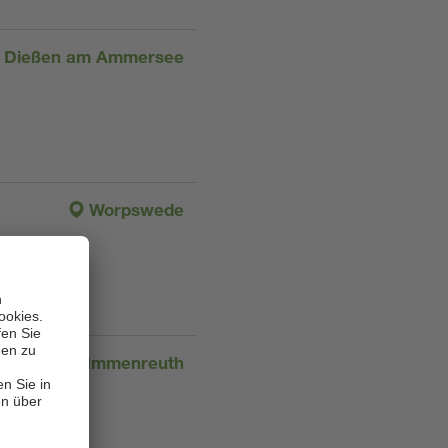
Dießen am Ammersee
Worpswede
Immenreuth