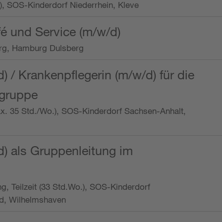
o.), SOS-Kinderdorf Niederrhein, Kleve
é und Service (m/w/d)
rg, Hamburg Dulsberg
d) / Krankenpflegerin (m/w/d) für die
ngruppe
max. 35 Std./Wo.), SOS-Kinderdorf Sachsen-Anhalt,
d) als Gruppenleitung im
ung, Teilzeit (33 Std.Wo.), SOS-Kinderdorf
d, Wilhelmshaven