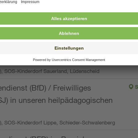
ng, Vollzeit oder Teilzeit (min. 34 bis max. 38,5
orf Oberpfalz, Immenreuth
endienst
pro Woche), SOS-Kinderdorf Düsseldorf
endienst
Wo.), SOS-Kinderdorf Sauerland, Lüdenscheid
ndienst (BfD) / Freiwilliges
S
SJ) in unseren heilpädagogischen
Wo.), SOS-Kinderdorf Lippe, Schieder-Schwalenberg