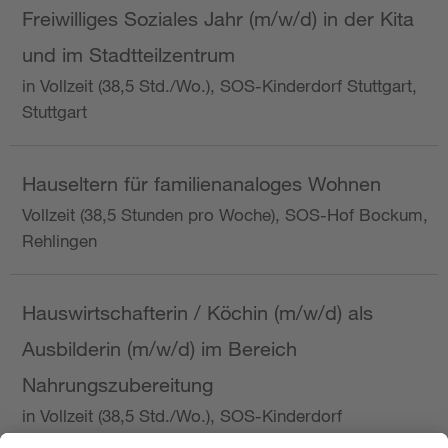
Freiwilliges Soziales Jahr (m/w/d) in der Kita
und im Stadtteilzentrum
in Vollzeit (38,5 Std./Wo.), SOS-Kinderdorf Stuttgart,
Stuttgart
Hauseltern für familienanaloges Wohnen
Vollzeit (38,5 Stunden pro Woche), SOS-Hof Bockum,
Rehlingen
Hauswirtschafterin / Köchin (m/w/d) als
Ausbilderin (m/w/d) im Bereich
Nahrungszubereitung
in Vollzeit (38,5 Std./Wo.), SOS-Kinderdorf
Saarbrücken, Saarbrücken