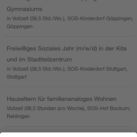
Gymnasiums
in Vollzeit (38,5 Std./Wo.), SOS-Kinderdorf Göppingen,
Göppingen
Freiwilliges Soziales Jahr (m/w/d) in der Kita
und im Stadtteilzentrum
in Vollzeit (38,5 Std./Wo.), SOS-Kinderdorf Stuttgart,
Stuttgart
Hauseltern für familienanaloges Wohnen
Vollzeit (38,5 Stunden pro Woche), SOS-Hof Bockum,
Rehlingen