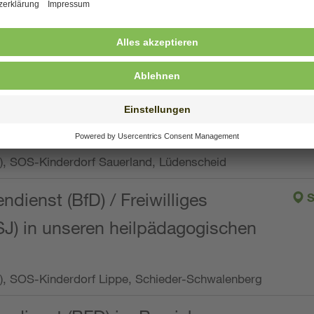
ng, Vollzeit oder Teilzeit (min. 34 bis max. 38,5
orf Oberpfalz, Immenreuth
endienst
pro Woche), SOS-Kinderdorf Düsseldorf
endienst
Wo.), SOS-Kinderdorf Sauerland, Lüdenscheid
ndienst (BfD) / Freiwilliges
S
SJ) in unseren heilpädagogischen
Wo.), SOS-Kinderdorf Lippe, Schieder-Schwalenberg