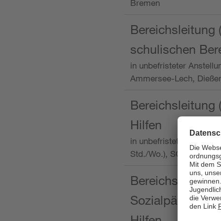
Bremen
Bereichsleitung 
schulischen Ber
in unbefristeter Anstellu
Ammersee-Lech, Dieß
Bereichsleitung 
Hilfen
in unbefristeter Anstellu
Std./Wo.), SOS-Kinder
Bereichsleitung m
Sozialpädagogin
Hilfen