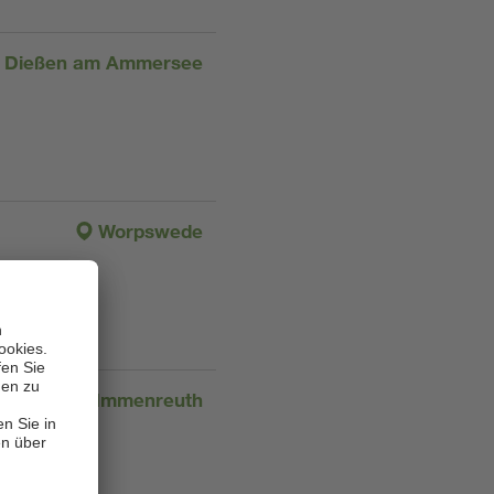
Dießen am Ammersee
Worpswede
Immenreuth