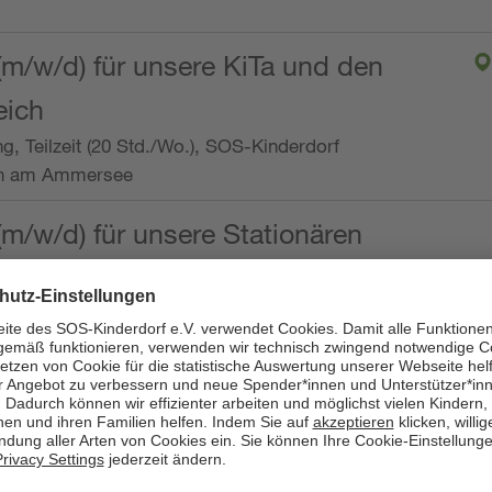
(m/w/d) für unsere KiTa und den
eich
ng, Teilzeit (20 Std./Wo.), SOS-Kinderdorf
en am Ammersee
(m/w/d) für unsere Stationären
ng, Vollzeit oder Teilzeit (mind. 30 - max. 38,5
dorf Worpswede,
it der Qualifikation als
 (m/w/d) und die Ambulanten