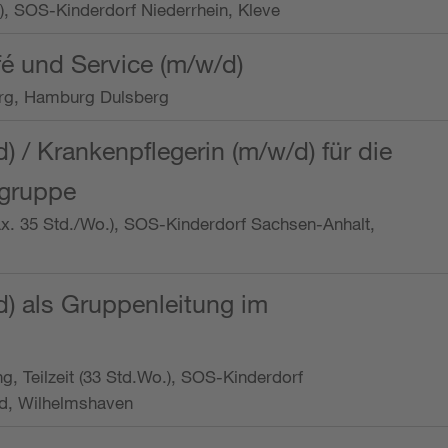
o.), SOS-Kinderdorf Niederrhein, Kleve
é und Service (m/w/d)
rg, Hamburg Dulsberg
d) / Krankenpflegerin (m/w/d) für die
ngruppe
max. 35 Std./Wo.), SOS-Kinderdorf Sachsen-Anhalt,
d) als Gruppenleitung im
ung, Teilzeit (33 Std.Wo.), SOS-Kinderdorf
d, Wilhelmshaven