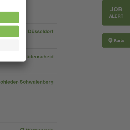
JOB
ALERT
Düsseldorf
Karte
Lüdenscheid
chieder-Schwalenberg