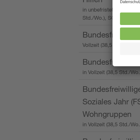
in unbefristeter Anstellu
Std./Wo.), SOS-Kinderd
Bundesfreiwillig
Vollzeit (38,5 Stunden 
Bundesfreiwillig
in Vollzeit (38,5 Std./
Bundesfreiwillige
Soziales Jahr (F
Wohngruppen
in Vollzeit (38,5 Std./