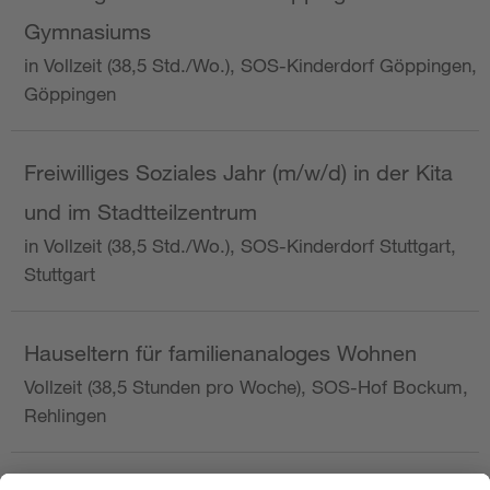
Gymnasiums
in Vollzeit (38,5 Std./Wo.), SOS-Kinderdorf Göppingen,
Göppingen
Freiwilliges Soziales Jahr (m/w/d) in der Kita
und im Stadtteilzentrum
in Vollzeit (38,5 Std./Wo.), SOS-Kinderdorf Stuttgart,
Stuttgart
Hauseltern für familienanaloges Wohnen
Vollzeit (38,5 Stunden pro Woche), SOS-Hof Bockum,
Rehlingen