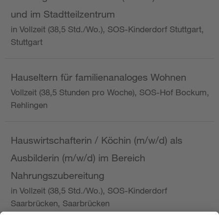
und im Stadtteilzentrum
in Vollzeit (38,5 Std./Wo.), SOS-Kinderdorf Stuttgart,
Stuttgart
Hauseltern für familienanaloges Wohnen
Vollzeit (38,5 Stunden pro Woche), SOS-Hof Bockum,
Rehlingen
Hauswirtschafterin / Köchin (m/w/d) als
Ausbilderin (m/w/d) im Bereich
Nahrungszubereitung
in Vollzeit (38,5 Std./Wo.), SOS-Kinderdorf
Saarbrücken, Saarbrücken