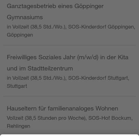
Ganztagesbetrieb eines Göppinger
Gymnasiums
in Vollzeit (38,5 Std./Wo.), SOS-Kinderdorf Göppingen,
Göppingen
Freiwilliges Soziales Jahr (m/w/d) in der Kita
und im Stadtteilzentrum
in Vollzeit (38,5 Std./Wo.), SOS-Kinderdorf Stuttgart,
Stuttgart
Hauseltern für familienanaloges Wohnen
Vollzeit (38,5 Stunden pro Woche), SOS-Hof Bockum,
Rehlingen