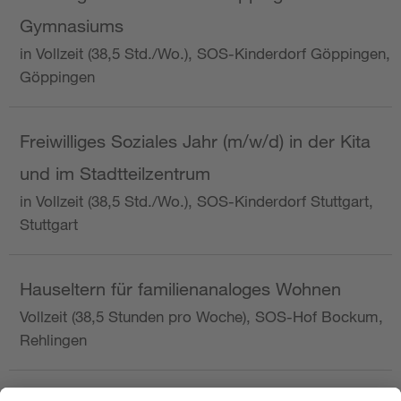
Gymnasiums
in Vollzeit (38,5 Std./Wo.), SOS-Kinderdorf Göppingen,
Göppingen
Freiwilliges Soziales Jahr (m/w/d) in der Kita
und im Stadtteilzentrum
in Vollzeit (38,5 Std./Wo.), SOS-Kinderdorf Stuttgart,
Stuttgart
Hauseltern für familienanaloges Wohnen
Vollzeit (38,5 Stunden pro Woche), SOS-Hof Bockum,
Rehlingen