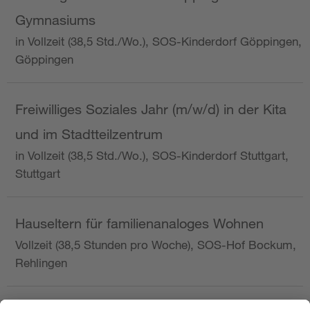
Gymnasiums
in Vollzeit (38,5 Std./Wo.), SOS-Kinderdorf Göppingen,
Göppingen
Freiwilliges Soziales Jahr (m/w/d) in der Kita
und im Stadtteilzentrum
in Vollzeit (38,5 Std./Wo.), SOS-Kinderdorf Stuttgart,
Stuttgart
Hauseltern für familienanaloges Wohnen
Vollzeit (38,5 Stunden pro Woche), SOS-Hof Bockum,
Rehlingen