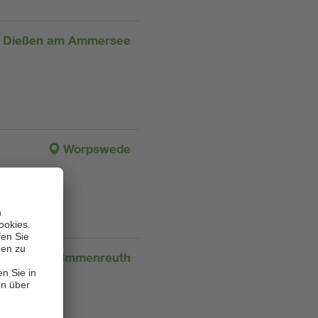
Dießen am Ammersee
Worpswede
Immenreuth