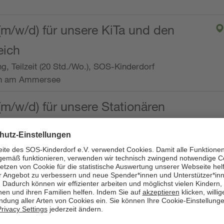
(m/w/d) für unsere KiTa und den
eich
ng, Teilzeit (20 Std./Wo.), SOS-Kinderdorf
en am Ammersee
(m/w/d) für unsere Stationären
ng, Vollzeit oder Teilzeit (mind. 30 - max. 38,5
dorf Worpswede,
it der Qualifikation als
 (m/w/d) und die Ambulanten