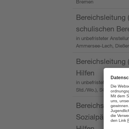
Bremen
Bereichsleitung 
schulischen Ber
in unbefristeter Anstellu
Ammersee-Lech, Dieß
Bereichsleitung 
Hilfen
in unbefristeter Anstellu
Std./Wo.), SOS-Kinder
Bereichsleitung m
Sozialpädagogin
Hilfen