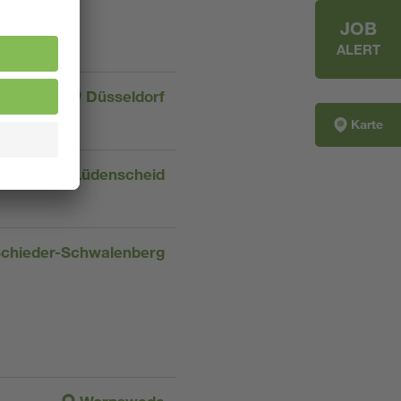
JOB
ALERT
Düsseldorf
Karte
Lüdenscheid
chieder-Schwalenberg