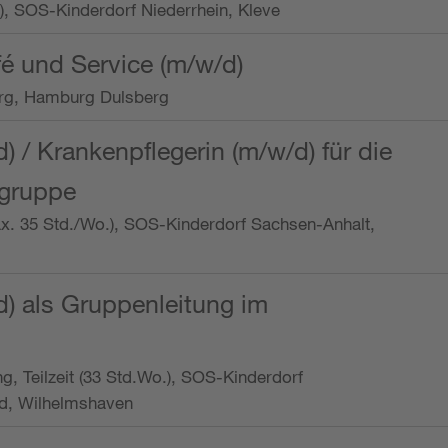
o.), SOS-Kinderdorf Niederrhein, Kleve
é und Service (m/w/d)
rg, Hamburg Dulsberg
d) / Krankenpflegerin (m/w/d) für die
ngruppe
max. 35 Std./Wo.), SOS-Kinderdorf Sachsen-Anhalt,
d) als Gruppenleitung im
ung, Teilzeit (33 Std.Wo.), SOS-Kinderdorf
d, Wilhelmshaven