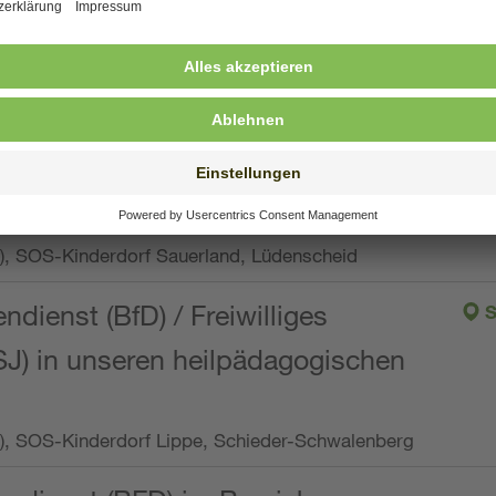
ng, Vollzeit oder Teilzeit (min. 34 bis max. 38,5
orf Oberpfalz, Immenreuth
endienst
pro Woche), SOS-Kinderdorf Düsseldorf
endienst
Wo.), SOS-Kinderdorf Sauerland, Lüdenscheid
ndienst (BfD) / Freiwilliges
S
SJ) in unseren heilpädagogischen
Wo.), SOS-Kinderdorf Lippe, Schieder-Schwalenberg