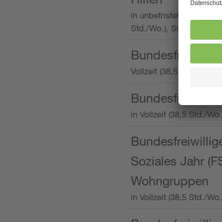
in unbefristeter Anstellu
Std./Wo.), SOS-Kinderd
Bundesfreiwillig
Vollzeit (38,5 Stunden 
Bundesfreiwillig
in Vollzeit (38,5 Std./
Bundesfreiwillige
Soziales Jahr (F
Wohngruppen
in Vollzeit (38,5 Std./