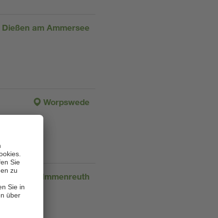
Dießen am Ammersee
Worpswede
Immenreuth