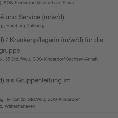
o.), SOS-Kinderdorf Niederrhein, Kleve
é und Service (m/w/d)
rg, Hamburg Dulsberg
d) / Krankenpflegerin (m/w/d) für die
ngruppe
max. 35 Std./Wo.), SOS-Kinderdorf Sachsen-Anhalt,
d) als Gruppenleitung im
ung, Teilzeit (33 Std.Wo.), SOS-Kinderdorf
d, Wilhelmshaven