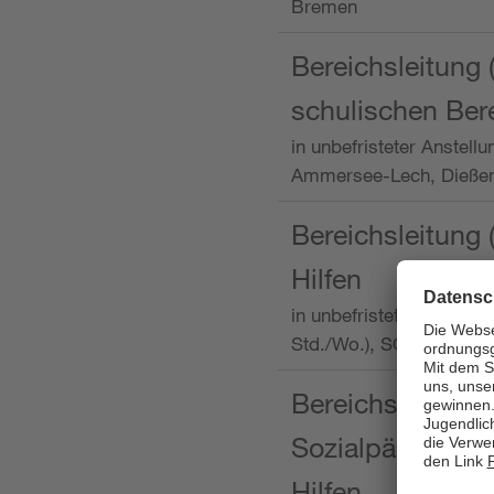
Bremen
Bereichsleitung 
schulischen Ber
in unbefristeter Anstellu
Ammersee-Lech, Dieß
Bereichsleitung 
Hilfen
in unbefristeter Anstellu
Std./Wo.), SOS-Kinder
Bereichsleitung m
Sozialpädagogin
Hilfen