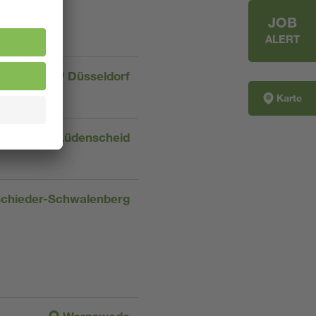
JOB
ALERT
Düsseldorf
Karte
Lüdenscheid
chieder-Schwalenberg