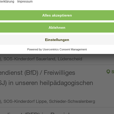
ng, Vollzeit oder Teilzeit (min. 34 bis max. 38,5
orf Oberpfalz, Immenreuth
endienst
pro Woche), SOS-Kinderdorf Düsseldorf
endienst
Wo.), SOS-Kinderdorf Sauerland, Lüdenscheid
ndienst (BfD) / Freiwilliges
S
SJ) in unseren heilpädagogischen
Wo.), SOS-Kinderdorf Lippe, Schieder-Schwalenberg