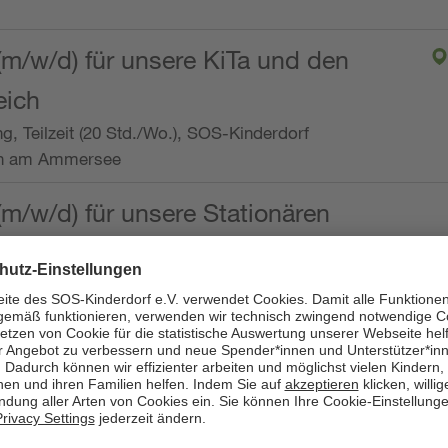
(m/w/d) für unsere KiTa und den
eich
ng, Teilzeit (20 Std./Wo.), SOS-Kinderdorf
en am Ammersee
(m/w/d) für unsere Stationären
ng, Vollzeit oder Teilzeit (mind. 30 - max. 38,5
dorf Worpswede,
it der Qualifikation als
 (m/w/d) und die Ambulanten