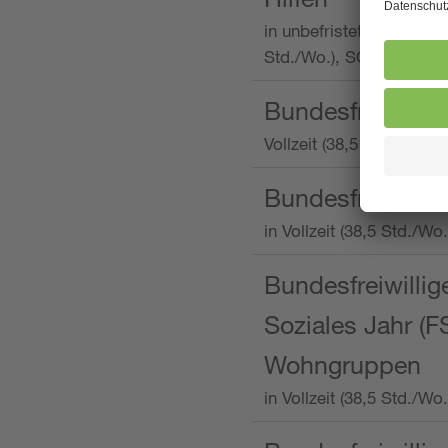
in unbefristeter Anstellu
Std./Wo.), SOS-Kinderd
Bundesfreiwillig
Vollzeit (38,5 Stunden 
Bundesfreiwillig
in Vollzeit (38,5 Std./
Bundesfreiwillige
Soziales Jahr (F
Wohngruppen
in Vollzeit (38,5 Std./