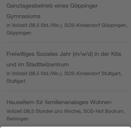
Ganztagesbetrieb eines Göppinger
Gymnasiums
in Vollzeit (38,5 Std./Wo.), SOS-Kinderdorf Göppingen,
Göppingen
Freiwilliges Soziales Jahr (m/w/d) in der Kita
und im Stadtteilzentrum
in Vollzeit (38,5 Std./Wo.), SOS-Kinderdorf Stuttgart,
Stuttgart
Hauseltern für familienanaloges Wohnen
Vollzeit (38,5 Stunden pro Woche), SOS-Hof Bockum,
Rehlingen