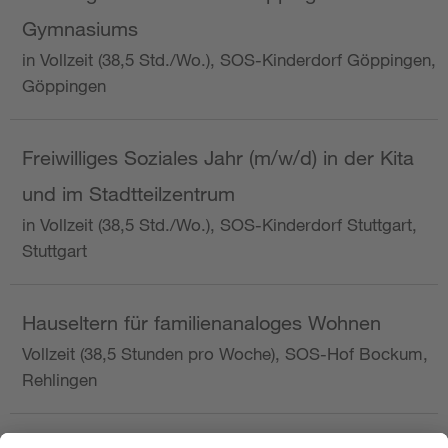
Gymnasiums
in Vollzeit (38,5 Std./Wo.), SOS-Kinderdorf Göppingen,
Göppingen
Freiwilliges Soziales Jahr (m/w/d) in der Kita
und im Stadtteilzentrum
in Vollzeit (38,5 Std./Wo.), SOS-Kinderdorf Stuttgart,
Stuttgart
Hauseltern für familienanaloges Wohnen
Vollzeit (38,5 Stunden pro Woche), SOS-Hof Bockum,
Rehlingen