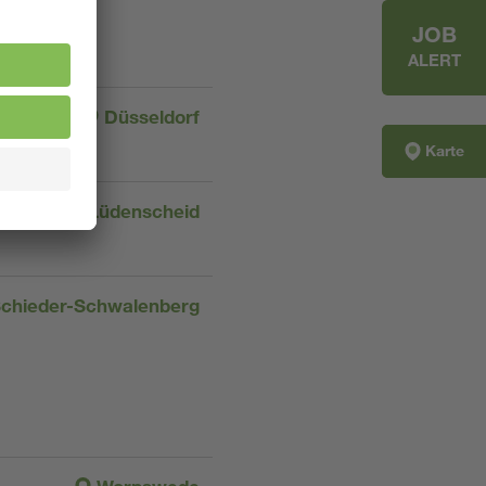
JOB
ALERT
Düsseldorf
Karte
Lüdenscheid
chieder-Schwalenberg