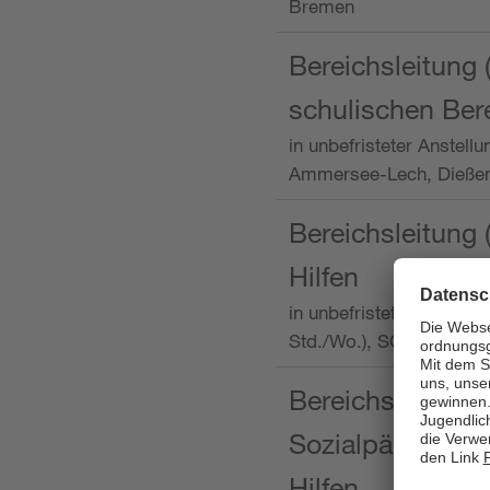
Bremen
Bereichsleitung 
schulischen Ber
in unbefristeter Anstellu
Ammersee-Lech, Dieß
Bereichsleitung 
Hilfen
in unbefristeter Anstellu
Std./Wo.), SOS-Kinder
Bereichsleitung m
Sozialpädagogin
Hilfen