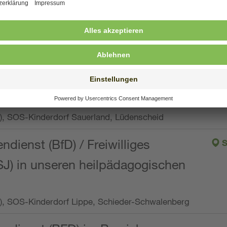
ng, Vollzeit oder Teilzeit (min. 34 bis max. 38,5
orf Oberpfalz, Immenreuth
endienst
pro Woche), SOS-Kinderdorf Düsseldorf
endienst
Wo.), SOS-Kinderdorf Sauerland, Lüdenscheid
ndienst (BfD) / Freiwilliges
S
SJ) in unseren heilpädagogischen
Wo.), SOS-Kinderdorf Lippe, Schieder-Schwalenberg