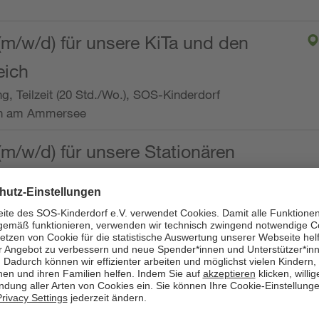
(m/w/d) für unsere KiTa und den
eich
ng, Teilzeit (20 Std./Wo.), SOS-Kinderdorf
en am Ammersee
(m/w/d) für unsere Stationären
ng, Vollzeit oder Teilzeit (mind. 30 - max. 38,5
dorf Worpswede,
it der Qualifikation als
 (m/w/d) und die Ambulanten