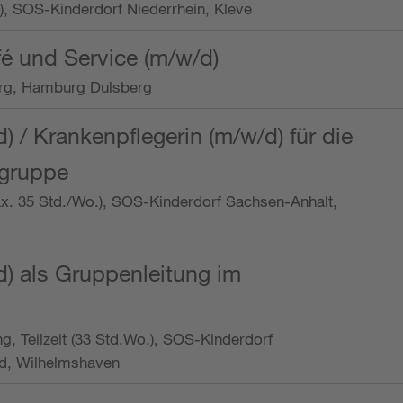
o.), SOS-Kinderdorf Niederrhein, Kleve
é und Service (m/w/d)
rg, Hamburg Dulsberg
d) / Krankenpflegerin (m/w/d) für die
ngruppe
max. 35 Std./Wo.), SOS-Kinderdorf Sachsen-Anhalt,
d) als Gruppenleitung im
ung, Teilzeit (33 Std.Wo.), SOS-Kinderdorf
d, Wilhelmshaven