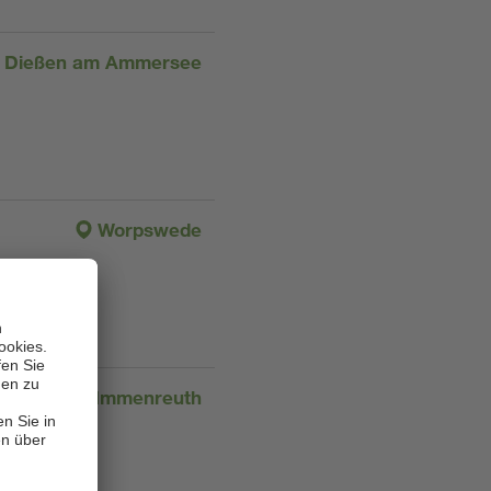
Dießen am Ammersee
Worpswede
Immenreuth