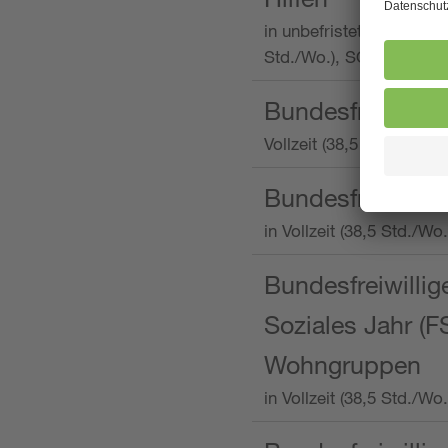
in unbefristeter Anstellu
Std./Wo.), SOS-Kinderd
Bundesfreiwillig
Vollzeit (38,5 Stunden 
Bundesfreiwillig
in Vollzeit (38,5 Std./
Bundesfreiwillige
Soziales Jahr (F
Wohngruppen
in Vollzeit (38,5 Std./