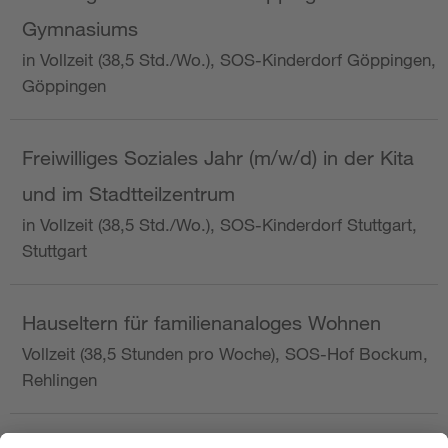
Gymnasiums
in Vollzeit (38,5 Std./Wo.), SOS-Kinderdorf Göppingen,
Göppingen
Freiwilliges Soziales Jahr (m/w/d) in der Kita
und im Stadtteilzentrum
in Vollzeit (38,5 Std./Wo.), SOS-Kinderdorf Stuttgart,
Stuttgart
Hauseltern für familienanaloges Wohnen
Vollzeit (38,5 Stunden pro Woche), SOS-Hof Bockum,
Rehlingen