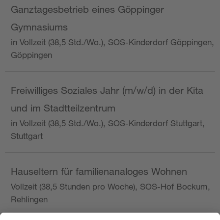
Ganztagesbetrieb eines Göppinger
Gymnasiums
in Vollzeit (38,5 Std./Wo.), SOS-Kinderdorf Göppingen,
Göppingen
Freiwilliges Soziales Jahr (m/w/d) in der Kita
und im Stadtteilzentrum
in Vollzeit (38,5 Std./Wo.), SOS-Kinderdorf Stuttgart,
Stuttgart
Hauseltern für familienanaloges Wohnen
Vollzeit (38,5 Stunden pro Woche), SOS-Hof Bockum,
Rehlingen