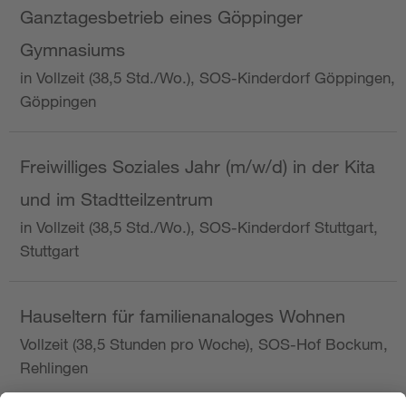
Ganztagesbetrieb eines Göppinger
Gymnasiums
in Vollzeit (38,5 Std./Wo.), SOS-Kinderdorf Göppingen,
Göppingen
Freiwilliges Soziales Jahr (m/w/d) in der Kita
und im Stadtteilzentrum
in Vollzeit (38,5 Std./Wo.), SOS-Kinderdorf Stuttgart,
Stuttgart
Hauseltern für familienanaloges Wohnen
Vollzeit (38,5 Stunden pro Woche), SOS-Hof Bockum,
Rehlingen