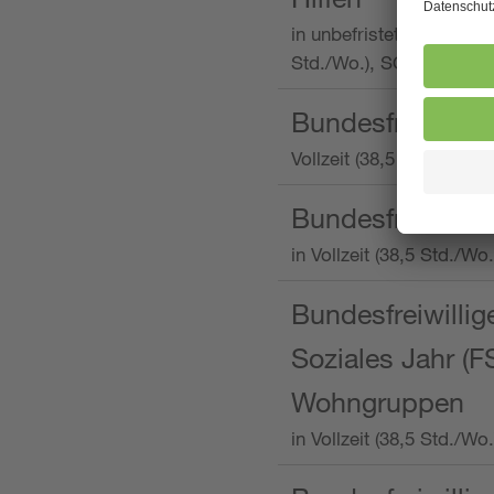
in unbefristeter Anstellu
Std./Wo.), SOS-Kinderd
Bundesfreiwillig
Vollzeit (38,5 Stunden 
Bundesfreiwillig
in Vollzeit (38,5 Std./
Bundesfreiwillige
Soziales Jahr (F
Wohngruppen
in Vollzeit (38,5 Std./