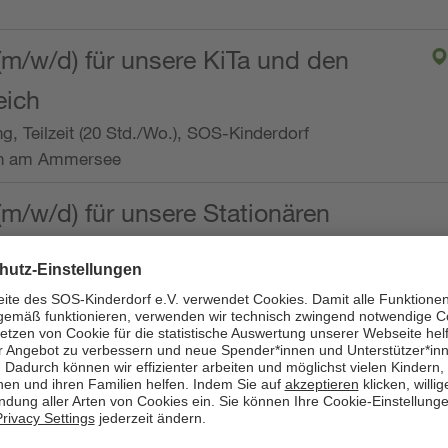
(m/w/d) für unsere KiTa und den
eich
ng, Teilzeit (20 Std./Wo.), SOS-Kinderdorf
en am Ammersee
(m/w/d) für unsere Stationären
ng, Vollzeit oder Teilzeit (mind. 30 - max. 38,5
dorf Worpswede,
it der Qualifikation als
 (m/w/d) und die Ambulanten