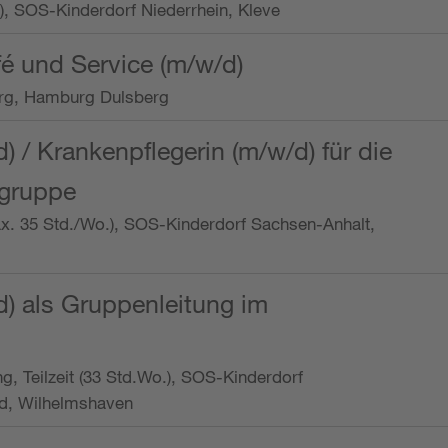
o.), SOS-Kinderdorf Niederrhein, Kleve
é und Service (m/w/d)
rg, Hamburg Dulsberg
d) / Krankenpflegerin (m/w/d) für die
ngruppe
max. 35 Std./Wo.), SOS-Kinderdorf Sachsen-Anhalt,
d) als Gruppenleitung im
ung, Teilzeit (33 Std.Wo.), SOS-Kinderdorf
d, Wilhelmshaven