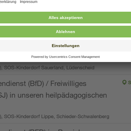
ng, Vollzeit oder Teilzeit (min. 34 bis max. 38,5
orf Oberpfalz, Immenreuth
endienst
pro Woche), SOS-Kinderdorf Düsseldorf
endienst
Wo.), SOS-Kinderdorf Sauerland, Lüdenscheid
ndienst (BfD) / Freiwilliges
S
SJ) in unseren heilpädagogischen
Wo.), SOS-Kinderdorf Lippe, Schieder-Schwalenberg