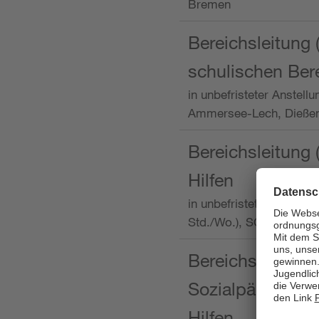
Bremen
Bereichsleitung 
schulischen Ber
in unbefristeter Anstellu
Ammersee-Lech, Dieß
Bereichsleitung 
Hilfen
in unbefristeter Anstellu
Std./Wo.), SOS-Kinder
Bereichsleitung m
Sozialpädagogin
Hilfen