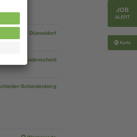
JOB
ALERT
Düsseldorf
Karte
Lüdenscheid
chieder-Schwalenberg