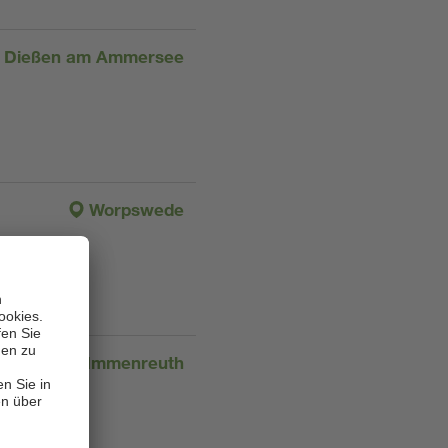
Dießen am Ammersee
Worpswede
Immenreuth