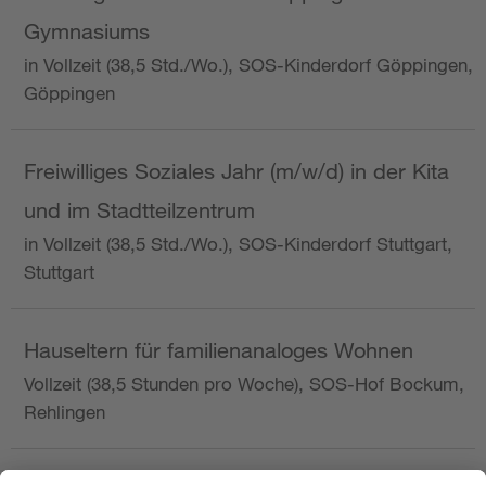
Gymnasiums
in Vollzeit (38,5 Std./Wo.), SOS-Kinderdorf Göppingen,
Göppingen
Freiwilliges Soziales Jahr (m/w/d) in der Kita
und im Stadtteilzentrum
in Vollzeit (38,5 Std./Wo.), SOS-Kinderdorf Stuttgart,
Stuttgart
Hauseltern für familienanaloges Wohnen
Vollzeit (38,5 Stunden pro Woche), SOS-Hof Bockum,
Rehlingen