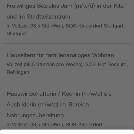
Freiwilliges Soziales Jahr (m/w/d) in der Kita
und im Stadtteilzentrum
in Vollzeit (38,5 Std./Wo.), SOS-Kinderdorf Stuttgart,
Stuttgart
Hauseltern für familienanaloges Wohnen
Vollzeit (38,5 Stunden pro Woche), SOS-Hof Bockum,
Rehlingen
Hauswirtschafterin / Köchin (m/w/d) als
Ausbilderin (m/w/d) im Bereich
Nahrungszubereitung
in Vollzeit (38,5 Std./Wo.), SOS-Kinderdorf
Saarbrücken, Saarbrücken