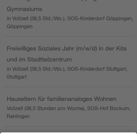
Gymnasiums
in Vollzeit (38,5 Std./Wo.), SOS-Kinderdorf Göppingen,
Göppingen
Freiwilliges Soziales Jahr (m/w/d) in der Kita
und im Stadtteilzentrum
in Vollzeit (38,5 Std./Wo.), SOS-Kinderdorf Stuttgart,
Stuttgart
Hauseltern für familienanaloges Wohnen
Vollzeit (38,5 Stunden pro Woche), SOS-Hof Bockum,
Rehlingen