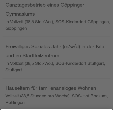
Ganztagesbetrieb eines Göppinger
Gymnasiums
in Vollzeit (38,5 Std./Wo.), SOS-Kinderdorf Göppingen,
Göppingen
Freiwilliges Soziales Jahr (m/w/d) in der Kita
und im Stadtteilzentrum
in Vollzeit (38,5 Std./Wo.), SOS-Kinderdorf Stuttgart,
Stuttgart
Hauseltern für familienanaloges Wohnen
Vollzeit (38,5 Stunden pro Woche), SOS-Hof Bockum,
Rehlingen