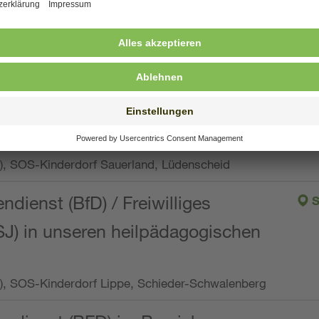
ng, Vollzeit oder Teilzeit (min. 34 bis max. 38,5
orf Oberpfalz, Immenreuth
endienst
pro Woche), SOS-Kinderdorf Düsseldorf
endienst
Wo.), SOS-Kinderdorf Sauerland, Lüdenscheid
ndienst (BfD) / Freiwilliges
S
SJ) in unseren heilpädagogischen
Wo.), SOS-Kinderdorf Lippe, Schieder-Schwalenberg