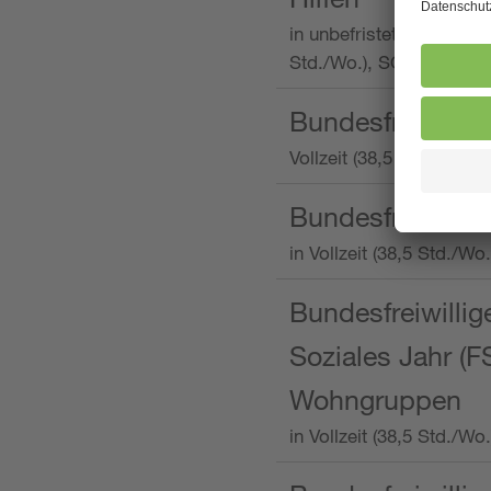
in unbefristeter Anstellu
Std./Wo.), SOS-Kinderd
Bundesfreiwillig
Vollzeit (38,5 Stunden 
Bundesfreiwillig
in Vollzeit (38,5 Std./
Bundesfreiwillige
Soziales Jahr (F
Wohngruppen
in Vollzeit (38,5 Std./