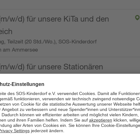
(m/w/d) für unsere KiTa und den
eich
ng, Teilzeit (20 Std./Wo.), SOS-Kinderdorf
en am Ammersee
(m/w/d) für unsere Stationären
ng, Vollzeit oder Teilzeit (mind. 30 - max. 38,5
dorf Worpswede,
it der Qualifikation als
 (m/w/d) und die Ambulanten