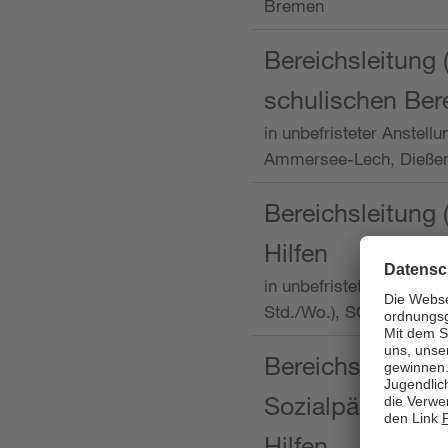
Bremen
Bereichsleitung 
schulischen Ber
in unbefristeter Anstellu
Ammersee-Lech, Dieß
Bereichsleitung 
Hilfen
in unbefristeter Anstellu
Std./Wo.), SOS-Kinder
Bereichsleitung m
Sozialpädagogin
Hilfen