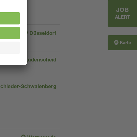
JOB
ALERT
Düsseldorf
Karte
Lüdenscheid
chieder-Schwalenberg