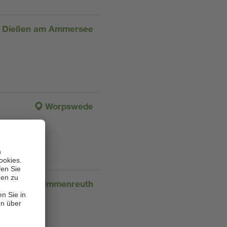
Dießen am Ammersee
Worpswede
Immenreuth