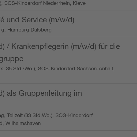
o.), SOS-Kinderdorf Niederrhein, Kleve
é und Service (m/w/d)
rg, Hamburg Dulsberg
d) / Krankenpflegerin (m/w/d) für die
ngruppe
max. 35 Std./Wo.), SOS-Kinderdorf Sachsen-Anhalt,
d) als Gruppenleitung im
ung, Teilzeit (33 Std.Wo.), SOS-Kinderdorf
d, Wilhelmshaven