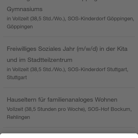
Gymnasiums
in Vollzeit (38,5 Std./Wo.), SOS-Kinderdorf Göppingen,
Göppingen
Freiwilliges Soziales Jahr (m/w/d) in der Kita
und im Stadtteilzentrum
in Vollzeit (38,5 Std./Wo.), SOS-Kinderdorf Stuttgart,
Stuttgart
Hauseltern für familienanaloges Wohnen
Vollzeit (38,5 Stunden pro Woche), SOS-Hof Bockum,
Rehlingen