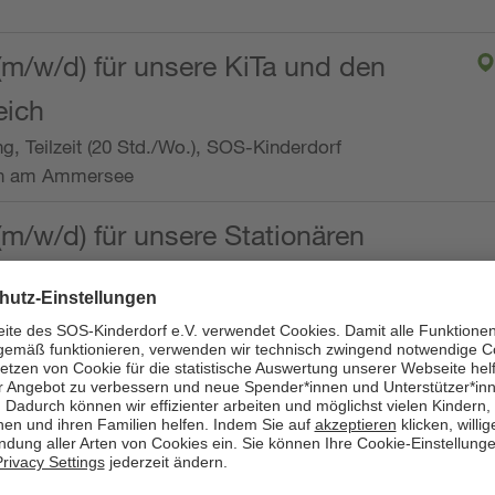
(m/w/d) für unsere KiTa und den
eich
ng, Teilzeit (20 Std./Wo.), SOS-Kinderdorf
en am Ammersee
(m/w/d) für unsere Stationären
ng, Vollzeit oder Teilzeit (mind. 30 - max. 38,5
dorf Worpswede,
it der Qualifikation als
 (m/w/d) und die Ambulanten