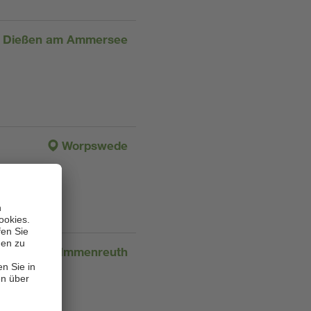
Dießen am Ammersee
Worpswede
Immenreuth