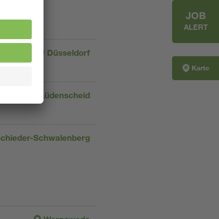
JOB
ALERT
Düsseldorf
Karte
Lüdenscheid
chieder-Schwalenberg