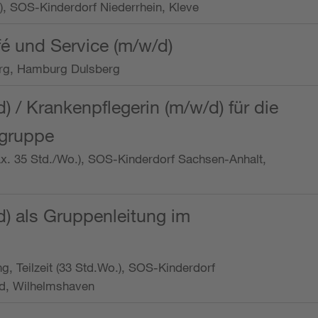
o.), SOS-Kinderdorf Niederrhein, Kleve
é und Service (m/w/d)
rg, Hamburg Dulsberg
d) / Krankenpflegerin (m/w/d) für die
ngruppe
max. 35 Std./Wo.), SOS-Kinderdorf Sachsen-Anhalt,
d) als Gruppenleitung im
ung, Teilzeit (33 Std.Wo.), SOS-Kinderdorf
d, Wilhelmshaven