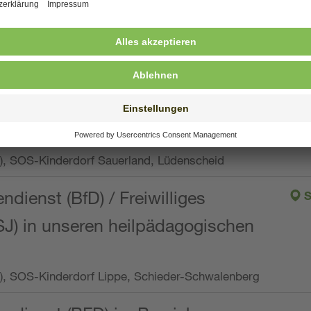
ng, Vollzeit oder Teilzeit (min. 34 bis max. 38,5
orf Oberpfalz, Immenreuth
endienst
pro Woche), SOS-Kinderdorf Düsseldorf
endienst
Wo.), SOS-Kinderdorf Sauerland, Lüdenscheid
ndienst (BfD) / Freiwilliges
S
SJ) in unseren heilpädagogischen
Wo.), SOS-Kinderdorf Lippe, Schieder-Schwalenberg