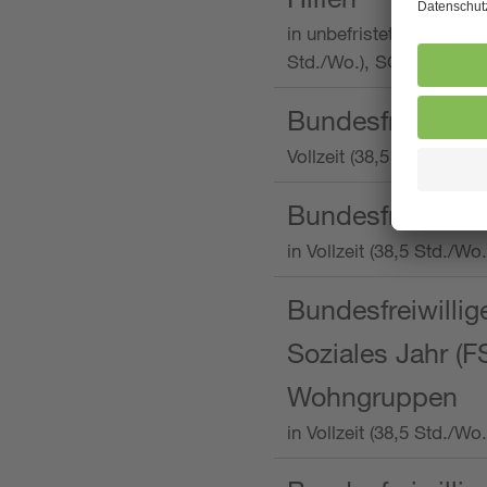
in unbefristeter Anstellu
Std./Wo.), SOS-Kinderd
Bundesfreiwillig
Vollzeit (38,5 Stunden 
Bundesfreiwillig
in Vollzeit (38,5 Std./
Bundesfreiwillige
Soziales Jahr (F
Wohngruppen
in Vollzeit (38,5 Std./