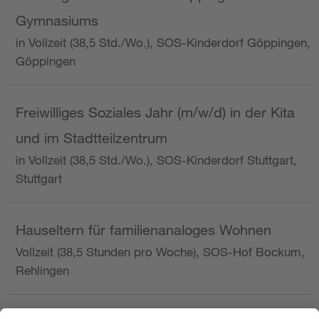
Gymnasiums
in Vollzeit (38,5 Std./Wo.), SOS-Kinderdorf Göppingen,
Göppingen
Freiwilliges Soziales Jahr (m/w/d) in der Kita
und im Stadtteilzentrum
in Vollzeit (38,5 Std./Wo.), SOS-Kinderdorf Stuttgart,
Stuttgart
Hauseltern für familienanaloges Wohnen
Vollzeit (38,5 Stunden pro Woche), SOS-Hof Bockum,
Rehlingen