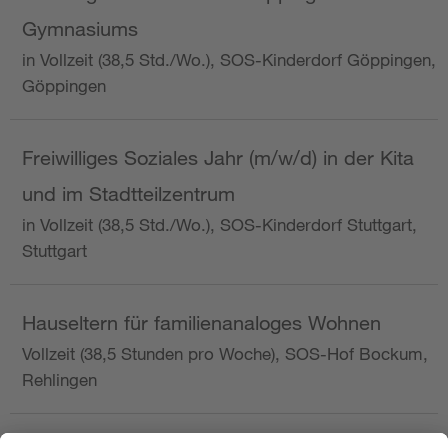
Gymnasiums
in Vollzeit (38,5 Std./Wo.), SOS-Kinderdorf Göppingen,
Göppingen
Freiwilliges Soziales Jahr (m/w/d) in der Kita
und im Stadtteilzentrum
in Vollzeit (38,5 Std./Wo.), SOS-Kinderdorf Stuttgart,
Stuttgart
Hauseltern für familienanaloges Wohnen
Vollzeit (38,5 Stunden pro Woche), SOS-Hof Bockum,
Rehlingen