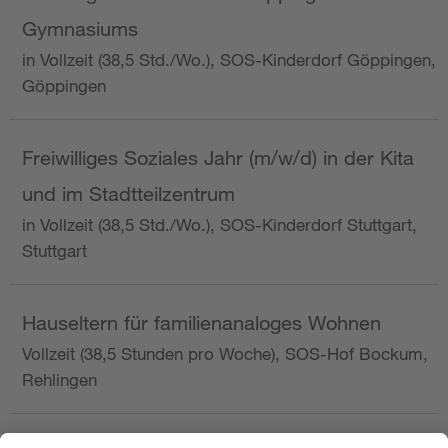
Gymnasiums
in Vollzeit (38,5 Std./Wo.), SOS-Kinderdorf Göppingen,
Göppingen
Freiwilliges Soziales Jahr (m/w/d) in der Kita
und im Stadtteilzentrum
in Vollzeit (38,5 Std./Wo.), SOS-Kinderdorf Stuttgart,
Stuttgart
Hauseltern für familienanaloges Wohnen
Vollzeit (38,5 Stunden pro Woche), SOS-Hof Bockum,
Rehlingen