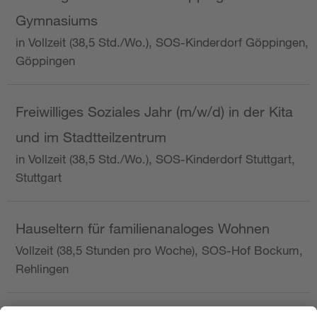
Gymnasiums
in Vollzeit (38,5 Std./Wo.), SOS-Kinderdorf Göppingen,
Göppingen
Freiwilliges Soziales Jahr (m/w/d) in der Kita
und im Stadtteilzentrum
in Vollzeit (38,5 Std./Wo.), SOS-Kinderdorf Stuttgart,
Stuttgart
Hauseltern für familienanaloges Wohnen
Vollzeit (38,5 Stunden pro Woche), SOS-Hof Bockum,
Rehlingen