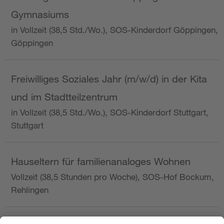
Gymnasiums
in Vollzeit (38,5 Std./Wo.), SOS-Kinderdorf Göppingen,
Göppingen
Freiwilliges Soziales Jahr (m/w/d) in der Kita
und im Stadtteilzentrum
in Vollzeit (38,5 Std./Wo.), SOS-Kinderdorf Stuttgart,
Stuttgart
Hauseltern für familienanaloges Wohnen
Vollzeit (38,5 Stunden pro Woche), SOS-Hof Bockum,
Rehlingen