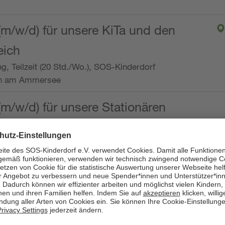
(m/w/d) für unsere KiTa und den
eich
ng, Teilzeit (20 Std./Wo.), SOS-Kinderdorf
en am Ammersee
(m/w/d) für unsere Stationären
ng, Vollzeit oder Teilzeit (mind. 30 - max. 38,5
dorf Worpswede,
it der Qualifikation als
 (m/w/d) und die Ambulanten