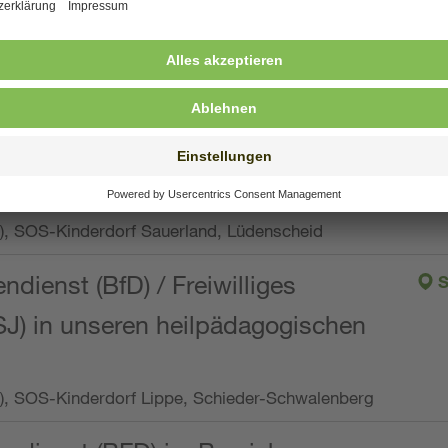
ng, Vollzeit oder Teilzeit (min. 34 bis max. 38,5
orf Oberpfalz, Immenreuth
endienst
pro Woche), SOS-Kinderdorf Düsseldorf
endienst
Wo.), SOS-Kinderdorf Sauerland, Lüdenscheid
ndienst (BfD) / Freiwilliges
S
SJ) in unseren heilpädagogischen
Wo.), SOS-Kinderdorf Lippe, Schieder-Schwalenberg