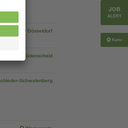
JOB
ALERT
Düsseldorf
Karte
Lüdenscheid
chieder-Schwalenberg