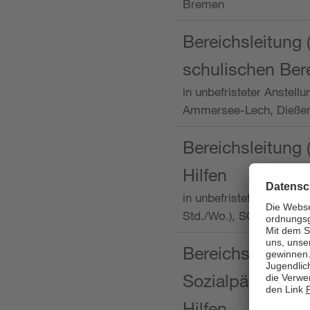
Bremen
Bereichsleitung 
schulischen Ber
in unbefristeter Anstellu
Ammersee-Lech, Dieß
Bereichsleitung 
Hilfen
in unbefristeter Anstellu
Std./Wo.), SOS-Kinder
Bereichsleitung m
Sozialpädagogin
Hilfen