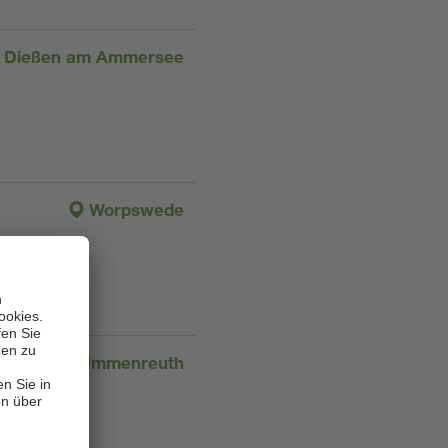
Dießen am Ammersee
Worpswede
Immenreuth