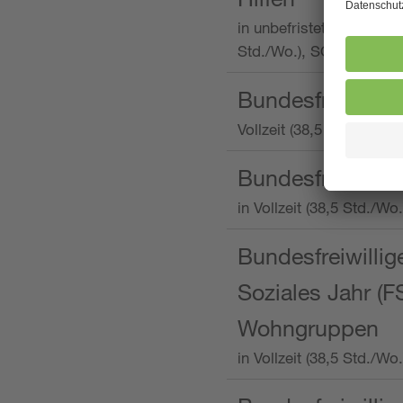
in unbefristeter Anstellu
Std./Wo.), SOS-Kinderd
Bundesfreiwillig
Vollzeit (38,5 Stunden 
Bundesfreiwillig
in Vollzeit (38,5 Std./
Bundesfreiwillige
Soziales Jahr (F
Wohngruppen
in Vollzeit (38,5 Std./