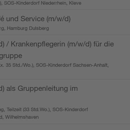
o.), SOS-Kinderdorf Niederrhein, Kleve
é und Service (m/w/d)
rg, Hamburg Dulsberg
d) / Krankenpflegerin (m/w/d) für die
ngruppe
max. 35 Std./Wo.), SOS-Kinderdorf Sachsen-Anhalt,
d) als Gruppenleitung im
ung, Teilzeit (33 Std.Wo.), SOS-Kinderdorf
d, Wilhelmshaven