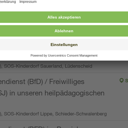
ng, Vollzeit oder Teilzeit (min. 34 bis max. 38,5
orf Oberpfalz, Immenreuth
endienst
pro Woche), SOS-Kinderdorf Düsseldorf
endienst
Wo.), SOS-Kinderdorf Sauerland, Lüdenscheid
ndienst (BfD) / Freiwilliges
S
SJ) in unseren heilpädagogischen
Wo.), SOS-Kinderdorf Lippe, Schieder-Schwalenberg