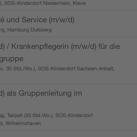
o.), SOS-Kinderdorf Niederrhein, Kleve
é und Service (m/w/d)
rg, Hamburg Dulsberg
d) / Krankenpflegerin (m/w/d) für die
ngruppe
max. 35 Std./Wo.), SOS-Kinderdorf Sachsen-Anhalt,
d) als Gruppenleitung im
ung, Teilzeit (33 Std.Wo.), SOS-Kinderdorf
d, Wilhelmshaven