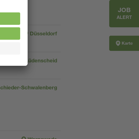
JOB
ALERT
Düsseldorf
Karte
Lüdenscheid
chieder-Schwalenberg