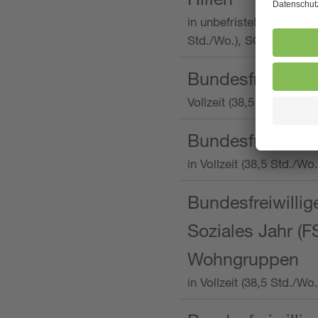
in unbefristeter Anstellu
Std./Wo.), SOS-Kinderd
Bundesfreiwillig
Vollzeit (38,5 Stunden 
Bundesfreiwillig
in Vollzeit (38,5 Std./
Bundesfreiwillige
Soziales Jahr (F
Wohngruppen
in Vollzeit (38,5 Std./