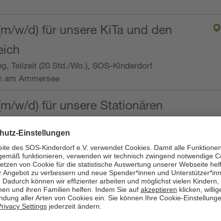
(m/w/d) für unsere KiTa und den
eich
ng, Teilzeit (20 Std./Wo.), SOS-Kinderdorf
en am Ammersee
(m/w/d) für unsere Stationären
ng, Vollzeit oder Teilzeit (mind. 30 - max. 38,5
dorf Worpswede,
it der Qualifikation als
 (m/w/d) und die Ambulanten