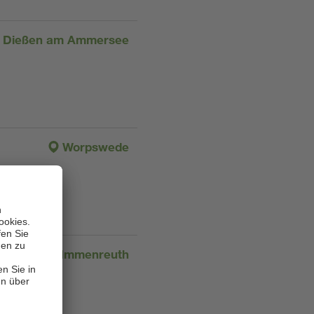
Dießen am Ammersee
Worpswede
Immenreuth