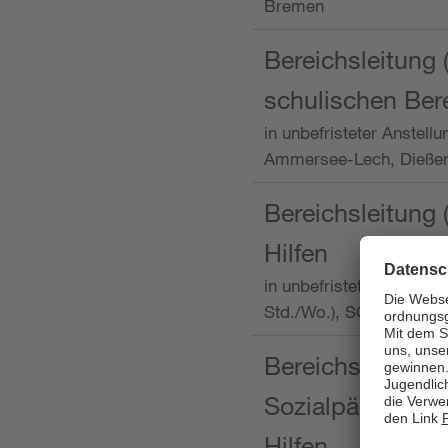
Bremen
Bereichsleitung 
schulischen Ber
in unbefristeter Anstellu
Ammersee-Lech, Dieß
Bereichsleitung 
Hilfen
in unbefristeter Anstellu
Std./Wo.), SOS-Kinder
Bereichsleitung m
Sozialpädagogin
Hilfen