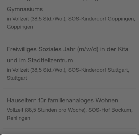
Gymnasiums
in Vollzeit (38,5 Std./Wo.), SOS-Kinderdorf Göppingen,
Göppingen
Freiwilliges Soziales Jahr (m/w/d) in der Kita
und im Stadtteilzentrum
in Vollzeit (38,5 Std./Wo.), SOS-Kinderdorf Stuttgart,
Stuttgart
Hauseltern für familienanaloges Wohnen
Vollzeit (38,5 Stunden pro Woche), SOS-Hof Bockum,
Rehlingen