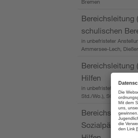
Bremen
Bereichsleitung 
schulischen Ber
in unbefristeter Anstellu
Ammersee-Lech, Dieß
Bereichsleitung 
Hilfen
in unbefristeter Anstellu
Std./Wo.), SOS-Kinder
Bereichsleitung m
Sozialpädagogin
Hilfen