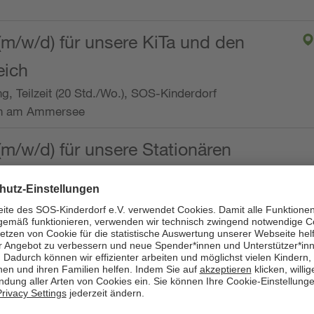
(m/w/d) für unsere KiTa und den
eich
ng, Teilzeit (20 Std./Wo.), SOS-Kinderdorf
en am Ammersee
(m/w/d) für unsere Stationären
ng, Vollzeit oder Teilzeit (mind. 30 - max. 38,5
dorf Worpswede,
it der Qualifikation als
 (m/w/d) und die Ambulanten