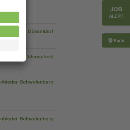
JOB
ALERT
Düsseldorf
Karte
Lüdenscheid
chieder-Schwalenberg
chieder-Schwalenberg