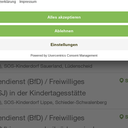
ng, Vollzeit oder Teilzeit (min. 34 bis max. 38,5
orf Oberpfalz, Immenreuth
endienst
pro Woche), SOS-Kinderdorf Düsseldorf
endienst
Wo.), SOS-Kinderdorf Sauerland, Lüdenscheid
ndienst (BfD) / Freiwilliges
S
SJ) in der Kindertagesstätte
Wo.), SOS-Kinderdorf Lippe, Schieder-Schwalenberg
ndienst (BfD) / Freiwilliges
S