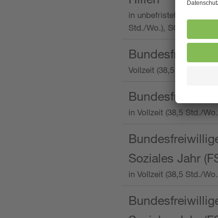
in unbefristeter Anstellu
Std./Wo.), SOS-Kinderd
Bundesfreiwillig
Vollzeit (38,5 Stunden 
Bundesfreiwillig
in Vollzeit (38,5 Std./
Bundesfreiwillige
Soziales Jahr (F
in Vollzeit (38,5 Std./
Bundesfreiwillige