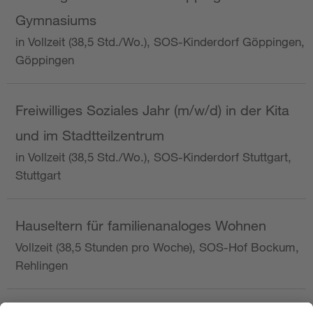
Gymnasiums
in Vollzeit (38,5 Std./Wo.), SOS-Kinderdorf Göppingen,
Göppingen
Freiwilliges Soziales Jahr (m/w/d) in der Kita
und im Stadtteilzentrum
in Vollzeit (38,5 Std./Wo.), SOS-Kinderdorf Stuttgart,
Stuttgart
Hauseltern für familienanaloges Wohnen
Vollzeit (38,5 Stunden pro Woche), SOS-Hof Bockum,
Rehlingen