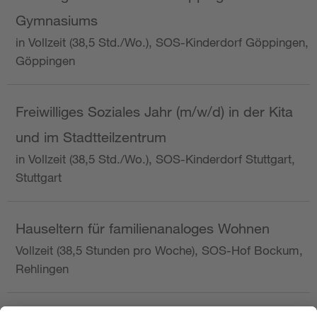
Gymnasiums
in Vollzeit (38,5 Std./Wo.), SOS-Kinderdorf Göppingen,
Göppingen
Freiwilliges Soziales Jahr (m/w/d) in der Kita
und im Stadtteilzentrum
in Vollzeit (38,5 Std./Wo.), SOS-Kinderdorf Stuttgart,
Stuttgart
Hauseltern für familienanaloges Wohnen
Vollzeit (38,5 Stunden pro Woche), SOS-Hof Bockum,
Rehlingen