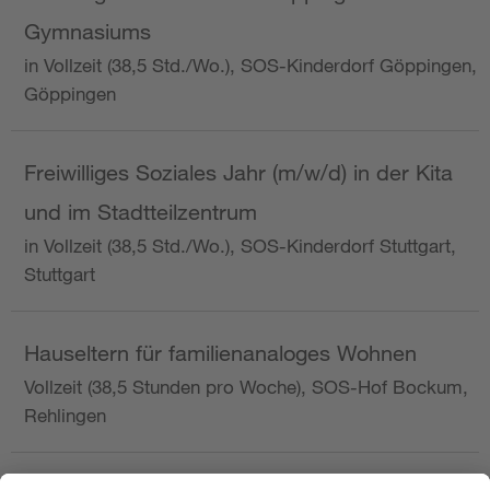
Gymnasiums
in Vollzeit (38,5 Std./Wo.), SOS-Kinderdorf Göppingen,
Göppingen
Freiwilliges Soziales Jahr (m/w/d) in der Kita
und im Stadtteilzentrum
in Vollzeit (38,5 Std./Wo.), SOS-Kinderdorf Stuttgart,
Stuttgart
Hauseltern für familienanaloges Wohnen
Vollzeit (38,5 Stunden pro Woche), SOS-Hof Bockum,
Rehlingen