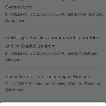
Gymnasiums
in Vollzeit (38,5 Std./Wo.), SOS-Kinderdorf Göppingen,
Göppingen
Freiwilliges Soziales Jahr (m/w/d) in der Kita
und im Stadtteilzentrum
in Vollzeit (38,5 Std./Wo.), SOS-Kinderdorf Stuttgart,
Stuttgart
Hauseltern für familienanaloges Wohnen
Vollzeit (38,5 Stunden pro Woche), SOS-Hof Bockum,
Rehlingen