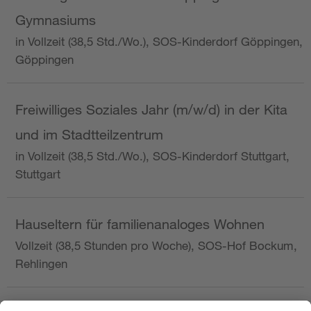
Gymnasiums
in Vollzeit (38,5 Std./Wo.), SOS-Kinderdorf Göppingen,
Göppingen
Freiwilliges Soziales Jahr (m/w/d) in der Kita
und im Stadtteilzentrum
in Vollzeit (38,5 Std./Wo.), SOS-Kinderdorf Stuttgart,
Stuttgart
Hauseltern für familienanaloges Wohnen
Vollzeit (38,5 Stunden pro Woche), SOS-Hof Bockum,
Rehlingen