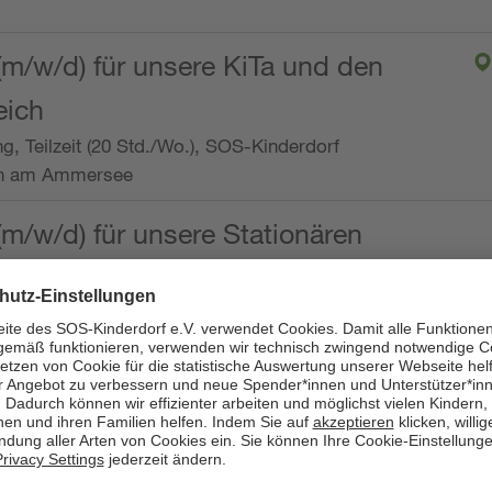
(m/w/d) für unsere KiTa und den
eich
ng, Teilzeit (20 Std./Wo.), SOS-Kinderdorf
en am Ammersee
(m/w/d) für unsere Stationären
ng, Vollzeit oder Teilzeit (mind. 30 - max. 38,5
dorf Worpswede,
it der Qualifikation als
 (m/w/d) und die Ambulanten