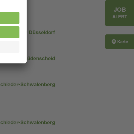
JOB
ALERT
Düsseldorf
Karte
Lüdenscheid
chieder-Schwalenberg
chieder-Schwalenberg