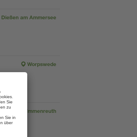
Dießen am Ammersee
Worpswede
Immenreuth