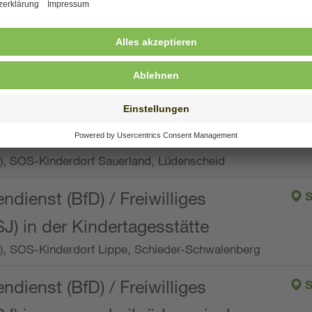
ng, Vollzeit oder Teilzeit (min. 34 bis max. 38,5
orf Oberpfalz, Immenreuth
endienst
pro Woche), SOS-Kinderdorf Düsseldorf
endienst
Wo.), SOS-Kinderdorf Sauerland, Lüdenscheid
ndienst (BfD) / Freiwilliges
S
SJ) in der Kindertagesstätte
Wo.), SOS-Kinderdorf Lippe, Schieder-Schwalenberg
ndienst (BfD) / Freiwilliges
S