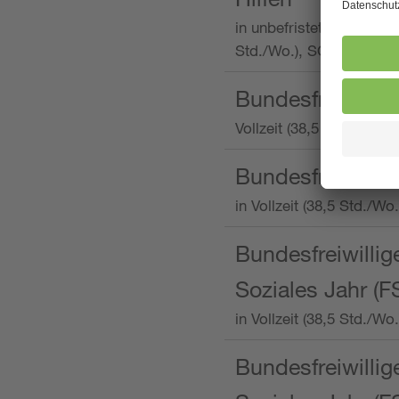
in unbefristeter Anstellu
Std./Wo.), SOS-Kinderd
Bundesfreiwillig
Vollzeit (38,5 Stunden 
Bundesfreiwillig
in Vollzeit (38,5 Std./
Bundesfreiwillige
Soziales Jahr (F
in Vollzeit (38,5 Std./
Bundesfreiwillige