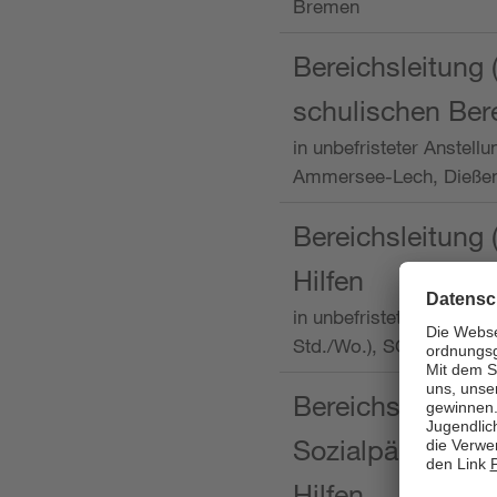
Bremen
Bereichsleitung 
schulischen Ber
in unbefristeter Anstellu
Ammersee-Lech, Dieß
Bereichsleitung 
Hilfen
in unbefristeter Anstellu
Std./Wo.), SOS-Kinder
Bereichsleitung m
Sozialpädagogin
Hilfen