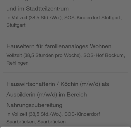
und im Stadtteilzentrum
in Vollzeit (38,5 Std./Wo.), SOS-Kinderdorf Stuttgart,
Stuttgart
Hauseltern für familienanaloges Wohnen
Vollzeit (38,5 Stunden pro Woche), SOS-Hof Bockum,
Rehlingen
Hauswirtschafterin / Köchin (m/w/d) als
Ausbilderin (m/w/d) im Bereich
Nahrungszubereitung
in Vollzeit (38,5 Std./Wo.), SOS-Kinderdorf
Saarbrücken, Saarbrücken