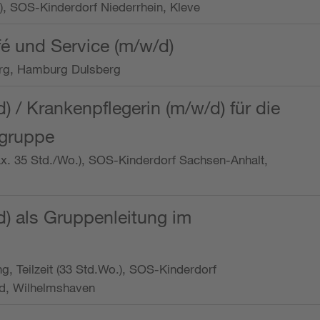
o.), SOS-Kinderdorf Niederrhein, Kleve
é und Service (m/w/d)
rg, Hamburg Dulsberg
d) / Krankenpflegerin (m/w/d) für die
ngruppe
max. 35 Std./Wo.), SOS-Kinderdorf Sachsen-Anhalt,
d) als Gruppenleitung im
ung, Teilzeit (33 Std.Wo.), SOS-Kinderdorf
d, Wilhelmshaven