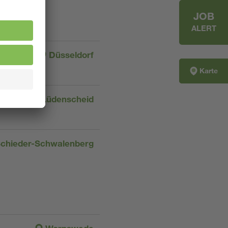
JOB
ALERT
Düsseldorf
Karte
Lüdenscheid
chieder-Schwalenberg