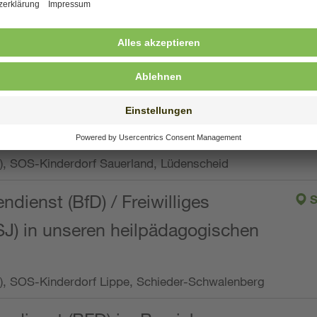
ng, Vollzeit oder Teilzeit (min. 34 bis max. 38,5
orf Oberpfalz, Immenreuth
endienst
pro Woche), SOS-Kinderdorf Düsseldorf
endienst
Wo.), SOS-Kinderdorf Sauerland, Lüdenscheid
ndienst (BfD) / Freiwilliges
S
SJ) in unseren heilpädagogischen
Wo.), SOS-Kinderdorf Lippe, Schieder-Schwalenberg