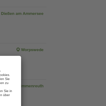
Dießen am Ammersee
Worpswede
Immenreuth