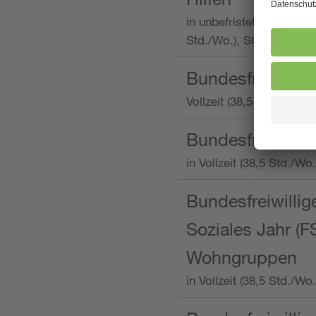
in unbefristeter Anstellu
Std./Wo.), SOS-Kinderd
Bundesfreiwillig
Vollzeit (38,5 Stunden 
Bundesfreiwillig
in Vollzeit (38,5 Std./
Bundesfreiwillige
Soziales Jahr (F
Wohngruppen
in Vollzeit (38,5 Std./