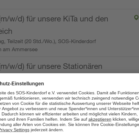
(m/w/d) für unsere KiTa und den
eich
ng, Teilzeit (20 Std./Wo.), SOS-Kinderdorf
en am Ammersee
(m/w/d) für unsere Stationären
ng, Vollzeit oder Teilzeit (mind. 30 - max. 38,5
dorf Worpswede,
it der Qualifikation als
 (m/w/d) und die Ambulanten