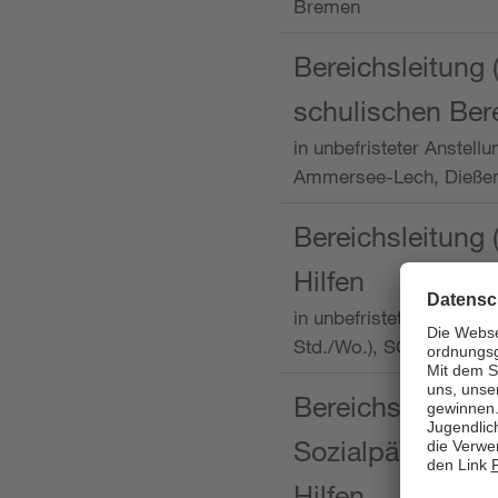
Bremen
Bereichsleitung 
schulischen Ber
in unbefristeter Anstellu
Ammersee-Lech, Dieß
Bereichsleitung 
Hilfen
in unbefristeter Anstellu
Std./Wo.), SOS-Kinder
Bereichsleitung m
Sozialpädagogin
Hilfen