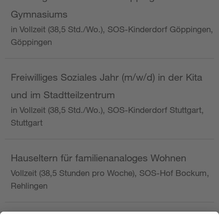
Gymnasiums
in Vollzeit (38,5 Std./Wo.), SOS-Kinderdorf Göppingen,
Göppingen
Freiwilliges Soziales Jahr (m/w/d) in der Kita
und im Stadtteilzentrum
in Vollzeit (38,5 Std./Wo.), SOS-Kinderdorf Stuttgart,
Stuttgart
Hauseltern für familienanaloges Wohnen
Vollzeit (38,5 Stunden pro Woche), SOS-Hof Bockum,
Rehlingen