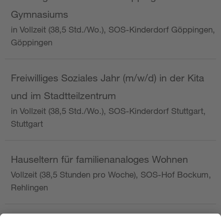
Gymnasiums
in Vollzeit (38,5 Std./Wo.), SOS-Kinderdorf Göppingen,
Göppingen
Freiwilliges Soziales Jahr (m/w/d) in der Kita
und im Stadtteilzentrum
in Vollzeit (38,5 Std./Wo.), SOS-Kinderdorf Stuttgart,
Stuttgart
Hauseltern für familienanaloges Wohnen
Vollzeit (38,5 Stunden pro Woche), SOS-Hof Bockum,
Rehlingen