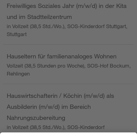
Freiwilliges Soziales Jahr (m/w/d) in der Kita
und im Stadtteilzentrum
in Vollzeit (38,5 Std./Wo.), SOS-Kinderdorf Stuttgart,
Stuttgart
Hauseltern für familienanaloges Wohnen
Vollzeit (38,5 Stunden pro Woche), SOS-Hof Bockum,
Rehlingen
Hauswirtschafterin / Köchin (m/w/d) als
Ausbilderin (m/w/d) im Bereich
Nahrungszubereitung
in Vollzeit (38,5 Std./Wo.), SOS-Kinderdorf
Saarbrücken, Saarbrücken