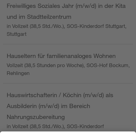
Freiwilliges Soziales Jahr (m/w/d) in der Kita
und im Stadtteilzentrum
in Vollzeit (38,5 Std./Wo.), SOS-Kinderdorf Stuttgart,
Stuttgart
Hauseltern für familienanaloges Wohnen
Vollzeit (38,5 Stunden pro Woche), SOS-Hof Bockum,
Rehlingen
Hauswirtschafterin / Köchin (m/w/d) als
Ausbilderin (m/w/d) im Bereich
Nahrungszubereitung
in Vollzeit (38,5 Std./Wo.), SOS-Kinderdorf
Saarbrücken, Saarbrücken