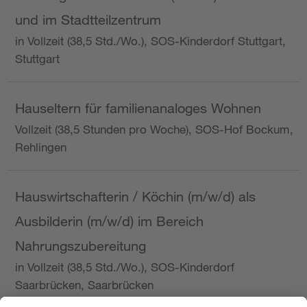
und im Stadtteilzentrum
in Vollzeit (38,5 Std./Wo.), SOS-Kinderdorf Stuttgart,
Stuttgart
Hauseltern für familienanaloges Wohnen
Vollzeit (38,5 Stunden pro Woche), SOS-Hof Bockum,
Rehlingen
Hauswirtschafterin / Köchin (m/w/d) als
Ausbilderin (m/w/d) im Bereich
Nahrungszubereitung
in Vollzeit (38,5 Std./Wo.), SOS-Kinderdorf
Saarbrücken, Saarbrücken